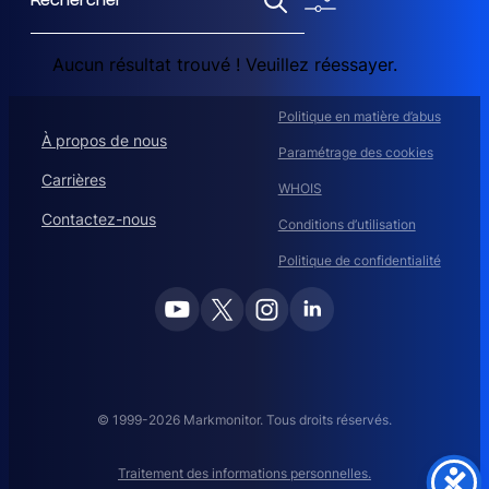
e
c
Aucun résultat trouvé ! Veuillez réessayer.
h
e
r
Politique en matière d’abus
c
À propos de nous
Paramétrage des cookies
h
Carrières
e
WHOIS
r
Contactez-nous
Conditions d’utilisation
Politique de confidentialité
© 1999-2026 Markmonitor. Tous droits réservés.
Traitement des informations personnelles.