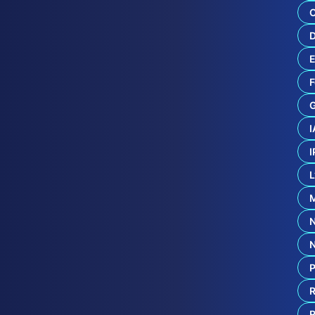
C
D
E
F
G
I
I
L
M
N
P
R
R