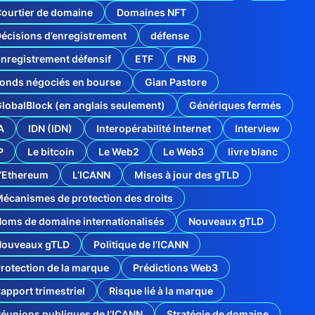
ourtier de domaine
Domaines NFT
écisions d’enregistrement
défense
nregistrement défensif
ETF
FNB
onds négociés en bourse
Gian Pastore
lobalBlock (en anglais seulement)
Génériques fermés
A
IDN (IDN)
Interopérabilité Internet
Interview
P
Le bitcoin
Le Web2
Le Web3
livre blanc
’Ethereum
L’ICANN
Mises à jour des gTLD
écanismes de protection des droits
oms de domaine internationalisés
Nouveaux gTLD
Nouveaux gTLD
Politique de l’ICANN
rotection de la marque
Prédictions Web3
apport trimestriel
Risque lié à la marque
éunions publiques de l’ICANN
Stratégie de domaine