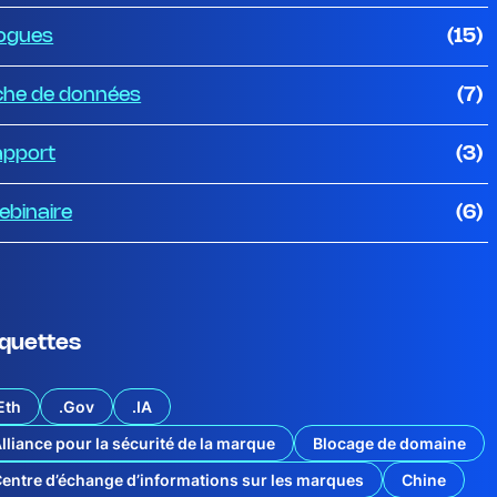
ogues
(15)
che de données
(7)
apport
(3)
binaire
(6)
iquettes
Eth
.Gov
.IA
lliance pour la sécurité de la marque
Blocage de domaine
entre d’échange d’informations sur les marques
Chine