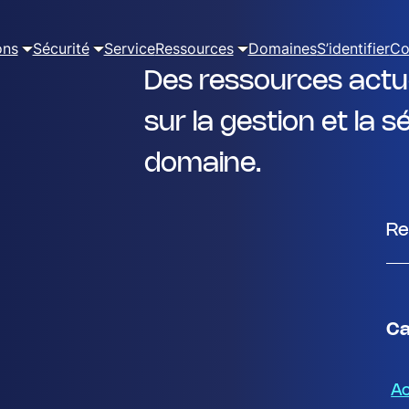
ons
Sécurité
Service
Ressources
Domaines
S’identifier
Co
Des ressources actue
sur la gestion et la 
domaine.
R
e
c
h
e
Ca
r
c
Ac