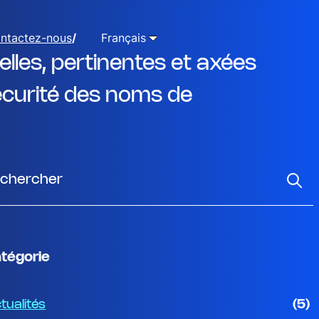
ntactez-nous
Français
lles, pertinentes et axées
sécurité des noms de
tégorie
tualités
(5)